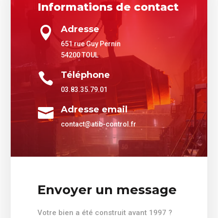
Informations de contact
Adresse

651 rue Guy Pernin
54200 TOUL
Téléphone

03.83.35.79.01
Adresse email

contact@atib-control.fr
Envoyer un message
Votre bien a été construit avant 1997 ?